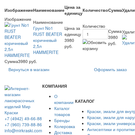
Цена за
Изображение
Наименование
Количество
Сумма
Удали
единицу
Изображение
Наименование
Количество
Грунт No1
Цена за
Сумма
Удали
RUST BEATER
единицу
3980
коричневый
3980
руб.
2,5л
руб.
HAMMERITE
Сумма
3980 руб.
Вернуться в магазин
Оформить заказ
КОМПАНИЯ
О
КАТАЛОГ
компании
Каталог
Краски, эмали для внут
товаров
Краски, эмали для нар
+7 (4942) 49-66-88
Бренды
Краски, эмали универс
+7 (960) 739-88-86
Колеровка
Антисептики и пропитки
info@mirkraski.com
Доставка