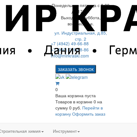
Понедельник-пятница с 8.00
до 17.00.
Выходной: суббота,
воскресенье.
ул. Индустриальная, д.85,
стр. 2
+7 (4942) 49-66-88
+7 (960) 739-88-86
info@mirkraski.com
0
Ваша корзина пуста
Товаров в корзине
0
на
сумму
0 руб.
Перейти в
корзину
Оформить заказ
Строительная химия
Инструмент