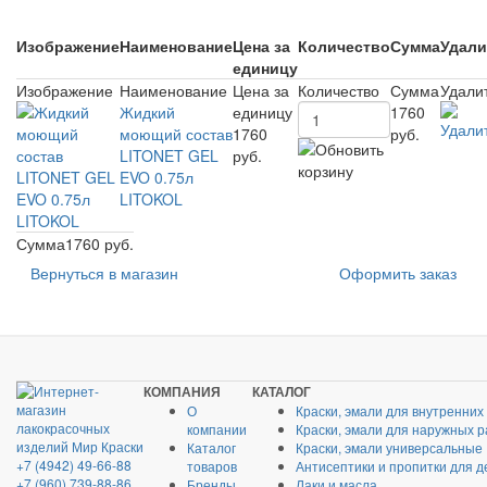
Изображение
Наименование
Цена за
Количество
Сумма
Удали
единицу
Изображение
Наименование
Цена за
Количество
Сумма
Удали
Жидкий
единицу
1760
моющий состав
1760
руб.
LITONET GEL
руб.
EVO 0.75л
LITOKOL
Сумма
1760 руб.
Вернуться в магазин
Оформить заказ
КОМПАНИЯ
КАТАЛОГ
О
Краски, эмали для внутренних
компании
Краски, эмали для наружных р
Каталог
Краски, эмали универсальные
+7 (4942) 49-66-88
товаров
Антисептики и пропитки для д
+7 (960) 739-88-86
Бренды
Лаки и масла