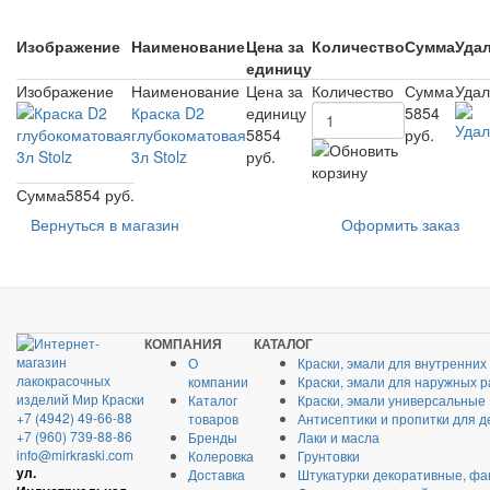
Изображение
Наименование
Цена за
Количество
Сумма
Уда
единицу
Изображение
Наименование
Цена за
Количество
Сумма
Удал
Краска D2
единицу
5854
глубокоматовая
5854
руб.
3л Stolz
руб.
Сумма
5854 руб.
Вернуться в магазин
Оформить заказ
КОМПАНИЯ
КАТАЛОГ
О
Краски, эмали для внутренних
компании
Краски, эмали для наружных р
Каталог
Краски, эмали универсальные
+7 (4942) 49-66-88
товаров
Антисептики и пропитки для д
+7 (960) 739-88-86
Бренды
Лаки и масла
info@mirkraski.com
Колеровка
Грунтовки
ул.
Доставка
Штукатурки декоративные, фа