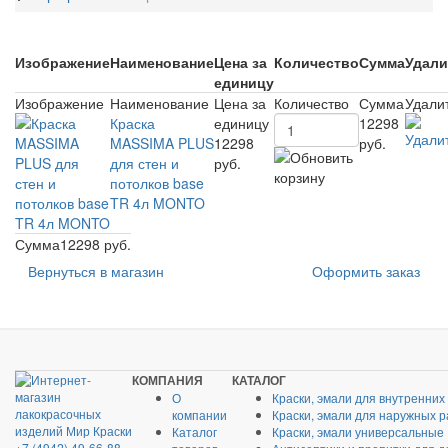
Изображение
Наименование
Цена за
Количество
Сумма
Удали
единицу
Изображение
Наименование
Цена за
Количество
Сумма
Удали
Краска
единицу
12298
MASSIMA PLUS
12298
руб.
для стен и
руб.
потолков base
TR 4л MONTO
Сумма
12298 руб.
Вернуться в магазин
Оформить заказ
КОМПАНИЯ
КАТАЛОГ
О
Краски, эмали для внутренних
компании
Краски, эмали для наружных р
Каталог
Краски, эмали универсальные
+7 (4942) 49-66-88