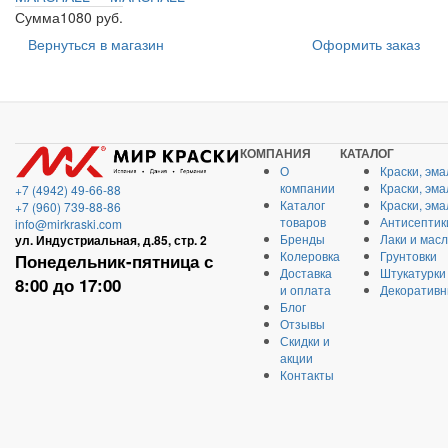
Сумма
1080 руб.
Вернуться в магазин
Оформить заказ
КОМПАНИЯ
КАТАЛОГ
О
Краски, эма
компании
Краски, эм
+7 (4942) 49-66-88
Каталог
Краски, эм
+7 (960) 739-88-86
товаров
Антисептик
info@mirkraski.com
Бренды
Лаки и мас
ул. Индустриальная, д.85, стр. 2
Колеровка
Грунтовки
Понедельник-пятница с
Доставка
Штукатурки
8:00 до 17:00
и оплата
Декоративн
Блог
Отзывы
Скидки и
акции
Контакты