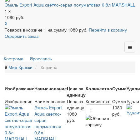
Эмаль Export Aqua светло-серая полуматовая 0,8л MARSHALL
1 x
1080 руб.
X
Товаров в корзине
1
на сумму
1080 руб.
Перейти в корзину
Оформить заказ
Кострома
Ярославль
Мир Краски
Корзина
Изображение
Наименование
Цена за
Количество
Сумма
Удали
единицу
Изображение
Наименование
Цена за
Количество
Сумма
Удали
Эмаль Export
единицу
1080
Aqua светло-
1080
руб.
серая
руб.
полуматовая
0,8л
MARSHALL