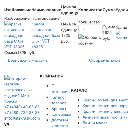
Цена за
Изображение
Наименование
Количество
Сумма
Удали
единицу
Изображение
Наименование
Количество
Краска
Цена за
Сумма
Удали
акриловая
единицу
1825
фасадная база
1825
руб.
С 6кг VGT
руб.
18325
Сумма
1825 руб.
Вернуться в магазин
Оформить заказ
КОМПАНИЯ
О
КАТАЛОГ
компании
Каталог
Краски, эмали для внут
товаров
Краски, эмали для нар
+7 (4942) 49-66-88
Бренды
Краски, эмали универс
+7 (960) 739-88-86
Колеровка
Антисептики и пропитки
info@mirkraski.com
Доставка
Лаки и масла
ул.
и оплата