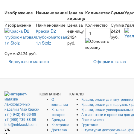
Изображение
Наименование
Цена за
Количество
Сумма
Уда
единицу
Изображение
Наименование
Цена за
Количество
Сумма
Удал
Краска D2
единицу
2424
глубокоматовая
2424
руб.
1л Stolz
руб.
Сумма
2424 руб.
Вернуться в магазин
Оформить заказ
КОМПАНИЯ
КАТАЛОГ
О
Краски, эмали для внутренних
компании
Краски, эмали для наружных р
Каталог
Краски, эмали универсальные
+7 (4942) 49-66-88
товаров
Антисептики и пропитки для д
+7 (960) 739-88-86
Бренды
Лаки и масла
info@mirkraski.com
Колеровка
Грунтовки
ул.
Доставка
Штукатурки декоративные, фа