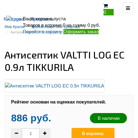
0
Ваша корзина пуста
Кострома
Ярославль
Товаров в корзине
0
на сумму
0 руб.
Мир Краски
Деревозащитные средства
Перейти в корзину
Оформить заказ
Антисептик VALTTI LOG EC 0.9л TIKKURILA
Антисептик VALTTI LOG EC
0.9л TIKKURILA
Рейтинг:
Рейтинг основан на оценках покупателей.
886 руб.
В наличии