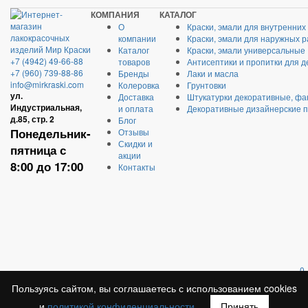
КОМПАНИЯ
КАТАЛОГ
О
Краски, эмали для внутренних
компании
Краски, эмали для наружных р
Каталог
Краски, эмали универсальные
+7 (4942) 49-66-88
товаров
Антисептики и пропитки для д
+7 (960) 739-88-86
Бренды
Лаки и масла
info@mirkraski.com
Колеровка
Грунтовки
ул.
Доставка
Штукатурки декоративные, фа
Индустриальная,
и оплата
Декоративные дизайнерские 
д.85, стр. 2
Блог
Понедельник-
Отзывы
Скидки и
пятница с
акции
8:00 до 17:00
Контакты
0
Пользуясь сайтом, вы соглашаетесь с использованием cookies
и
политикой конфиденциальности
.
Принять