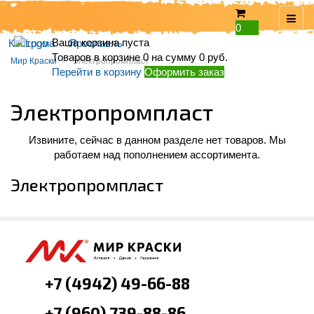
0
Ваша корзина пуста
Кострома
Ярославль
Товаров в корзине
0
на сумму
0 руб.
Мир Краски
Электропромпласт
Перейти в корзину
Оформить заказ
Электропромпласт
Извините, сейчас в данном разделе нет товаров. Мы
работаем над пополнением ассортимента.
Электропромпласт
+7 (4942) 49-66-88
+7 (960) 739-88-86