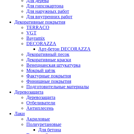
Для дерева
Для гипсокартона
Для наружных работ
Для внутренних работ
Декоративные покрытия
TERRACO
VGT
Bayramix
DECORAZZA
Арт-бетон DECORAZZA
Декоративный песок
Декоративные краски
Венецианская штукатурка
Мокрый шёлк
Фактурные покрытия
Финишные покрытия
Подготовительные материалы
Деревозащита
Деревозащита
Отбеливатели
Антиплесень
Лаки
Акриловые
Полиуретановые
Для бетона