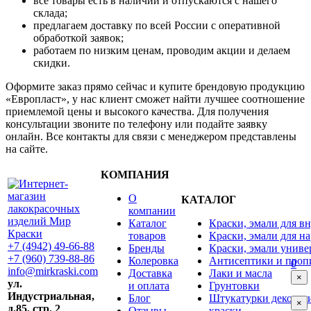
все товары есть в наличии и отпускаются с нашего
склада;
предлагаем доставку по всей России с оперативной
обработкой заявок;
работаем по низким ценам, проводим акции и делаем
скидки.
Оформите заказ прямо сейчас и купите брендовую продукцию
«Европласт», у нас клиент сможет найти лучшее соотношение
приемлемой цены и высокого качества. Для получения
консультации звоните по телефону или подайте заявку
онлайн. Все контакты для связи с менеджером представлены
на сайте.
КОМПАНИЯ
О
КАТАЛОГ
компании
Каталог
Краски, эмали для в
товаров
Краски, эмали для н
+7 (4942) 49-66-88
Бренды
Краски, эмали униве
+7 (960) 739-88-86
Колеровка
Антисептики и пропи
0
info@mirkraski.com
Доставка
Лаки и масла
×
ул.
и оплата
Грунтовки
Индустриальная,
Блог
Штукатурки декорат
×
д.85, стр. 2
Отзывы
краски