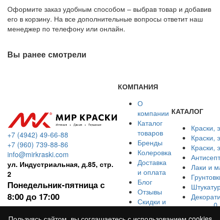
Оформите заказ удобным способом – выбрав товар и добавив
его в корзину. На все дополнительные вопросы ответит наш
менеджер по телефону или онлайн.
Вы ранее смотрели
КОМПАНИЯ
О
КАТАЛОГ
компании
Каталог
Краски, 
товаров
+7 (4942) 49-66-88
Краски, 
Бренды
+7 (960) 739-88-86
Краски,
Колеровка
info@mirkraski.com
Антисепт
Доставка
ул. Индустриальная, д.85, стр.
Лаки и м
и оплата
2
Грунтовк
Блог
Понедельник-пятница с
Штукатур
Отзывы
8:00 до 17:00
Декорат
Скидки и
0
акции
Пользуясь сайтом, вы соглашаетесь с использованием cookies