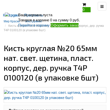
0
Ваша корзина пуста
Кострома
Ярославль
Товаров в корзине
0
на сумму
0 руб.
Мир Краски
Инструмент
Перейти в корзину
Оформить заказ
Кисть круглая №20 65мм нат. свет. щетина, пласт. корпус, дер. ручка
T4P 0100120 (в упаковке 6шт)
Кисть круглая №20 65мм
нат. свет. щетина, пласт.
корпус, дер. ручка T4P
0100120 (в упаковке 6шт)
Рейтинг: