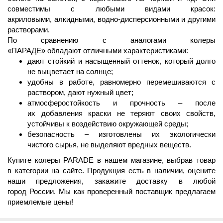
с
овместимы с любыми
видами красок:
акриловыми
,
алкидными,
водно-дисперсионными
и другими
растворами.
По
сравнению
с аналогами колеры
«ПАРАДЕ»
обладают
отличными
характеристиками
:
дают стойкий и насыщенный
оттенок
, который долго
не выцветает на солнце;
удобны
в работе, равномерно перемешиваются с
раствором, дают нужный цвет;
атмосферостойкость
и
прочность
–
после
их
добавления
краски не теряют своих свойств,
устойчивы
к
воздействию окружающей среды;
безопасность – изготовлены их
экологически
чистого
сыр
ья, не выделяют вредных веществ.
Купите
колеры
PARADE
в нашем
магазине
, выбрав товар
в
категории
на
сайте
. Продукция есть в
наличии,
оцените
наши
предложения,
закажите
доставку
в любой
город
России
. Мы как проверенный
поставщик
предлагаем
приемлемые
цены
!