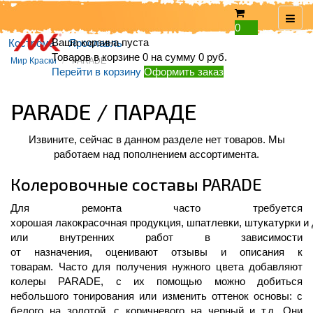
0
Ваша корзина пуста
Кострома
Ярославль
Товаров в корзине
0
на сумму
0 руб.
Мир Краски
PARADE
Перейти в корзину
Оформить заказ
PARADE / ПАРАДЕ
Извините, сейчас в данном разделе нет товаров. Мы
работаем над пополнением ассортимента.
Колеровочные составы PARADE
Для ремонта часто требуется
хорошая
лакокрасочная
продукция,
шпат
левки,
штукатурк
и
и
или внутренних работ
в зависимости
от
назначения
,
оценивают
отзывы
и описания к
товарам
.
Часто для получения нужного
цвета
добавляют
колеры
PARADE
, с их помощью можно добиться
небольшого
тонирования
или
изменить
оттенок
основы
: с
белого на
золотой,
с
коричневого на черный и т.д.
Они