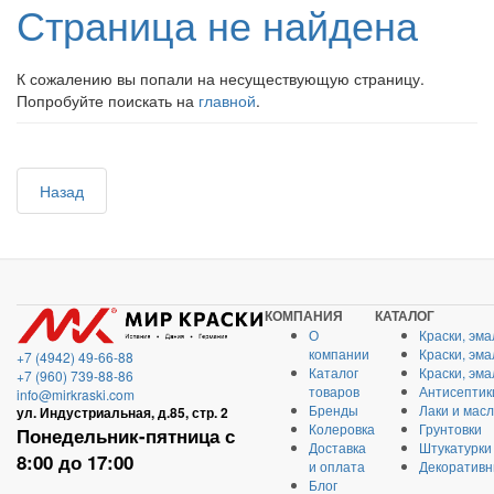
Страница не найдена
К сожалению вы попали на несуществующую страницу.
Попробуйте поискать на
главной
.
Назад
КОМПАНИЯ
КАТАЛОГ
О
Краски, эма
компании
Краски, эм
+7 (4942) 49-66-88
Каталог
Краски, эм
+7 (960) 739-88-86
товаров
Антисептик
info@mirkraski.com
Бренды
Лаки и мас
ул. Индустриальная, д.85, стр. 2
Колеровка
Грунтовки
Понедельник-пятница с
Доставка
Штукатурки
8:00 до 17:00
и оплата
Декоративн
Блог