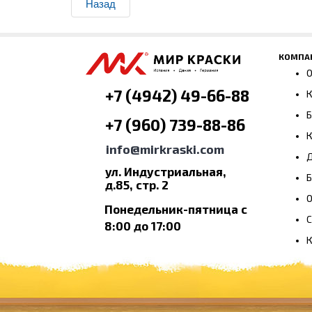
Назад
КОМПА
О
+7 (4942) 49-66-88
К
+7 (960) 739-88-86
К
info@mirkraski.com
Д
ул. Индустриальная,
Б
д.85, стр. 2
Понедельник-пятница с
С
8:00 до 17:00
К