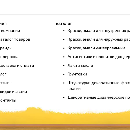
НИЯ
КАТАЛОГ
 компании
Краски, эмали для внутренних р
аталог товаров
Краски, эмали для наружных ра
Бренды
Краски, эмали универсальные
олеровка
Антисептики и пропитки для де
оставка и оплата
Лаки и масла
лог
Грунтовки
Отзывы
Штукатурки декоративные, фак
краски
кидки и акции
Декоративные дизайнерские п
онтакты