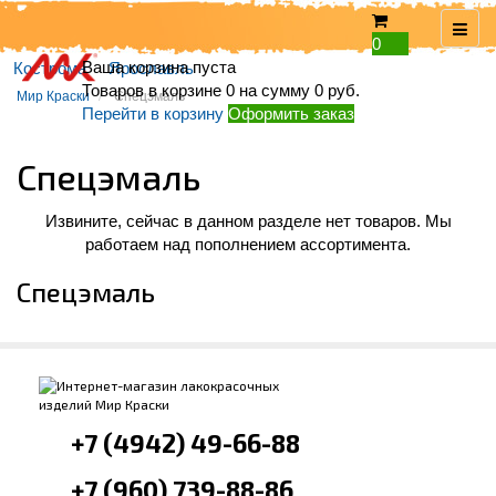
0
Ваша корзина пуста
Кострома
Ярославль
Товаров в корзине
0
на сумму
0 руб.
Мир Краски
Спецэмаль
Перейти в корзину
Оформить заказ
Спецэмаль
Извините, сейчас в данном разделе нет товаров. Мы
работаем над пополнением ассортимента.
Спецэмаль
+7 (4942) 49-66-88
+7 (960) 739-88-86