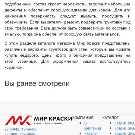
подобранный состав скроет неровности, заполнит небольшие
дефекты и обеспечит хорошую адгезию для краски. Для его
нанесения поверхность следует вымыть, просушить и
обезжирить. Если вы затеяли ремонт, подберите грунтовку под
свои требования. База должна быть совместимой по составу с
эмалью, тогда она обеспечит хорошую связь материалов.
В этом разделе каталога магазина Мир Краски представлены
различные варианты грунтовок для стен, которые вы можете
купить недорого. Цены, фото и описания представлены на
этой странице. Для оформления заказа воспользуйтесь
корзиной.
Вы ранее смотрели
КОМПАНИЯ
КАТАЛОГ
О
Краски, эма
компании
Краски, эм
+7 (4942) 49-66-88
Каталог
Краски, эм
+7 (960) 739-88-86