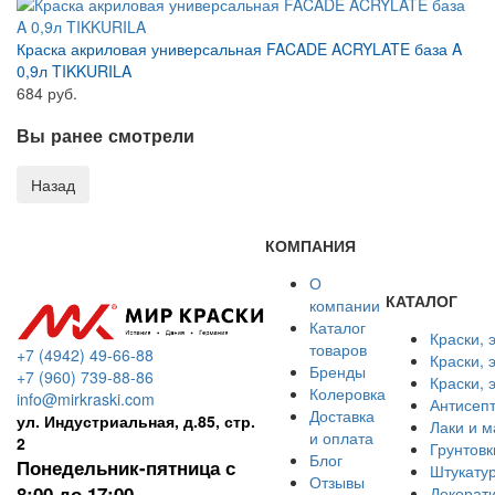
Краска акриловая универсальная FACADE ACRYLATE база A
0,9л TIKKURILA
684 руб.
Вы ранее смотрели
КОМПАНИЯ
О
КАТАЛОГ
компании
Каталог
Краски, 
товаров
+7 (4942) 49-66-88
Краски, 
Бренды
+7 (960) 739-88-86
Краски,
Колеровка
info@mirkraski.com
Антисепт
Доставка
ул. Индустриальная, д.85, стр.
Лаки и м
и оплата
2
Грунтовк
Блог
Понедельник-пятница с
Штукатур
Отзывы
8:00 до 17:00
Декорат