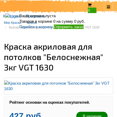
0
Ваша корзина пуста
Кострома
Ярославль
Товаров в корзине
0
на сумму
0 руб.
Мир Краски
Краски
Перейти в корзину
Оформить заказ
Краска акриловая для потолков "Белоснежная" 3кг VGT 1630
Краска акриловая для
потолков "Белоснежная"
3кг VGT 1630
Рейтинг:
Рейтинг основан на оценках покупателей.
427 руб.
В наличии