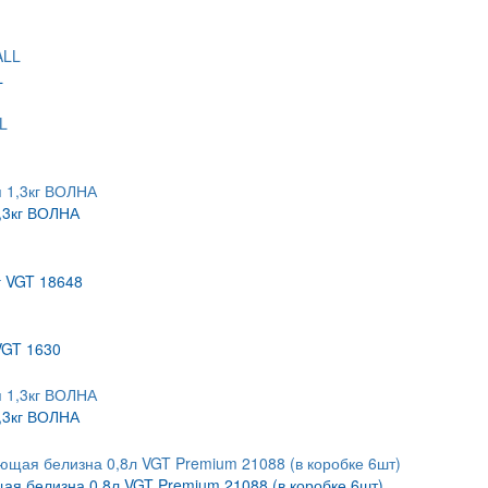
L
,3кг ВОЛНА
г VGT 18648
VGT 1630
,3кг ВОЛНА
щая белизна 0,8л VGT Premium 21088 (в коробке 6шт)