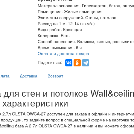
Материал основания
:
Гипсокартон, бетон, ошту
Помещение
:
Жилые помещения
Элементы сооружений
:
Стены, потолок
Расход на 1 м
:
12-14 (кв.м/л)
Виды работ
:
Кроющая
Колеровка
:
Есть
Способ нанесения
:
Валиком, кистью, распылит
Время высыхания
:
6 ч
Оплата и доставка товара
Поделиться:
лата
Доставка
Возврат
для стен и потолков Wall&ceili
 характеристики
за А 2.7л OLSTA OWCA-27 доступен для заказа в офлайн и интернет-
 продукции, то задайте вопрос в специальной форме на карточке 
ll&ceiling база А 2.7л OLSTA OWCA-27 в наличии и вы можете оформ