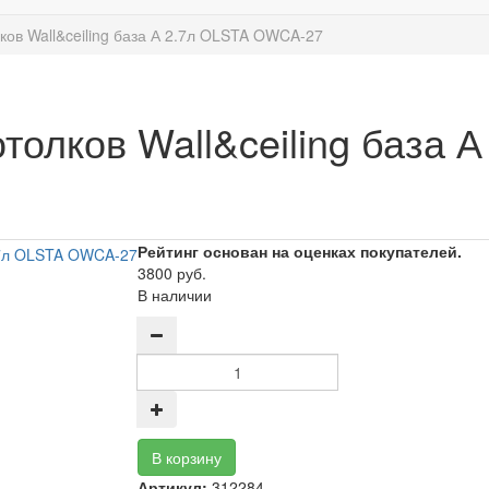
лков Wall&ceiling база А 2.7л OLSTA OWCA-27
отолков Wall&ceiling база
Рейтинг основан на оценках покупателей.
3800 руб.
В наличии
Артикул:
312284