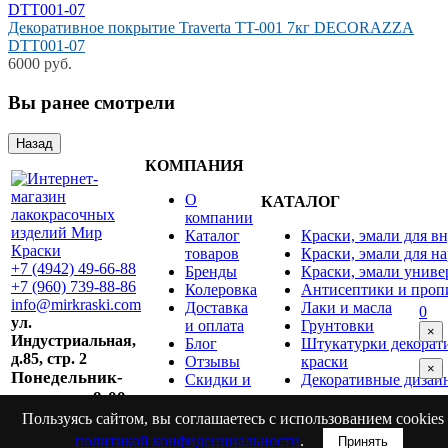
Декоративное покрытие Traverta TT-001 7кг DECORAZZA
DTT001-07
6000 руб.
Вы ранее смотрели
КОМПАНИЯ
О
КАТАЛОГ
компании
Каталог
Краски, эмали для в
товаров
Краски, эмали для н
+7 (4942) 49-66-88
Бренды
Краски, эмали униве
+7 (960) 739-88-86
Колеровка
Антисептики и пропи
info@mirkraski.com
Доставка
Лаки и масла
0
ул.
и оплата
Грунтовки
×
Индустриальная,
Блог
Штукатурки декорат
д.85, стр. 2
Отзывы
краски
×
Понедельник-
Скидки и
Декоративные дизай
пятница с 8:00
акции
Контакты
до 17:00
Пользуясь сайтом, вы соглашаетесь с использованием cookies
политикой конфиденциальности
.
Принять