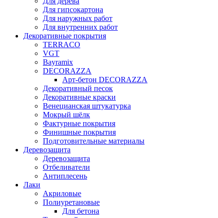
Для дерева
Для гипсокартона
Для наружных работ
Для внутренних работ
Декоративные покрытия
TERRACO
VGT
Bayramix
DECORAZZA
Арт-бетон DECORAZZA
Декоративный песок
Декоративные краски
Венецианская штукатурка
Мокрый шёлк
Фактурные покрытия
Финишные покрытия
Подготовительные материалы
Деревозащита
Деревозащита
Отбеливатели
Антиплесень
Лаки
Акриловые
Полиуретановые
Для бетона