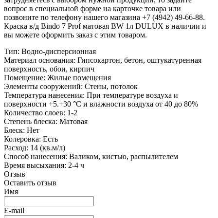
вопрос в специальной форме на карточке товара или
позвоните по телефону нашего магазина +7 (4942) 49-66-88.
Краска в/д Bindo 7 Prof матовая BW 1л DULUX в наличии и
вы можете оформить заказ с этим товаром.
Тип
:
Водно-дисперсионная
Материал основания
:
Гипсокартон, бетон, оштукатуренная
поверхность, обои, кирпич
Помещение
:
Жилые помещения
Элементы сооружений
:
Стены, потолок
Температура нанесения
:
При температуре воздуха и
поверхности +5.+30 °С и влажности воздуха от 40 до 80%
Количество слоев
:
1-2
Степень блеска
:
Матовая
Блеск
:
Нет
Колеровка
:
Есть
Расход
:
14 (кв.м/л)
Способ нанесения
:
Валиком, кистью, распылителем
Время высыхания
:
2-4 ч
Отзыв
Оставить отзыв
Имя
E-mail