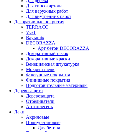
Для дерева
Для гипсокартона
Для наружных работ
Для внутренних работ
Декоративные покрытия
TERRACO
VGT
Bayramix
DECORAZZA
Арт-бетон DECORAZZA
Декоративный песок
Декоративные краски
Венецианская штукатурка
Мокрый шёлк
Фактурные покрытия
Финишные покрытия
Подготовительные материалы
Деревозащита
Деревозащита
Отбеливатели
Антиплесень
Лаки
Акриловые
Полиуретановые
Для бетона