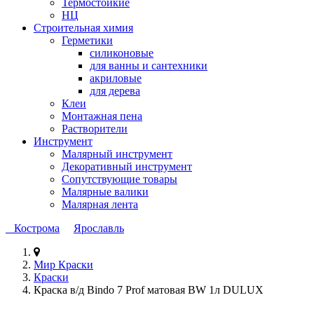
Термостойкие
НЦ
Строительная химия
Герметики
силиконовые
для ванны и сантехники
акриловые
для дерева
Клеи
Монтажная пена
Растворители
Инструмент
Малярный инструмент
Декоративный инструмент
Сопутствующие товары
Малярные валики
Малярная лента
Кострома
Ярославль
Мир Краски
Краски
Краска в/д Bindo 7 Prof матовая BW 1л DULUX