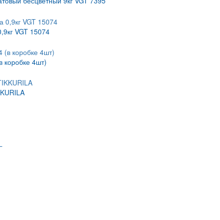
атовый бесцветный 9кг VGT 7395
0,9кг VGT 15074
в коробке 4шт)
KKURILA