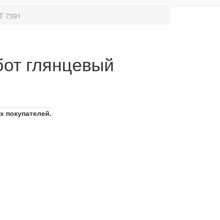
T 7391
бот глянцевый
х покупателей.