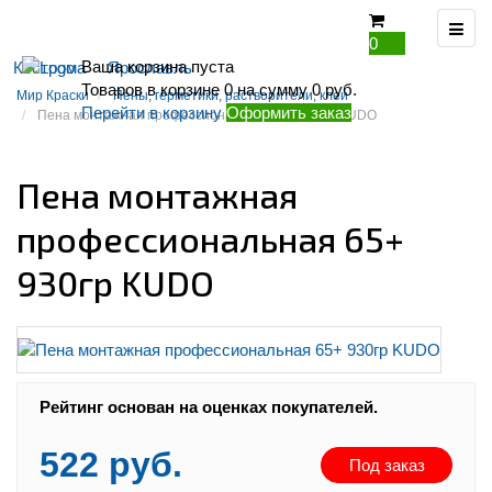
0
Ваша корзина пуста
Кострома
Ярославль
Товаров в корзине
0
на сумму
0 руб.
Мир Краски
Пены, герметики, растворители, клеи
Перейти в корзину
Оформить заказ
Пена монтажная профессиональная 65+ 930гр KUDO
Пена монтажная
профессиональная 65+
930гр KUDO
Рейтинг:
Рейтинг основан на оценках покупателей.
522 руб.
Под заказ