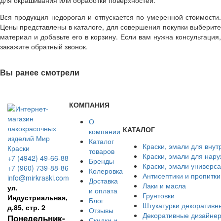
для окрашивания или обработки поверхностей.
Вся продукция недорогая и отпускается по умеренной стоимости.
Цены представлены в каталоге, для совершения покупки выберите
материал и добавьте его в корзину. Если вам нужна консультация,
закажите обратный звонок.
Вы ранее смотрели
КОМПАНИЯ
О
КАТАЛОГ
компании
Каталог
Краски, эмали для внут
товаров
Краски, эмали для нар
+7 (4942) 49-66-88
Бренды
Краски, эмали универс
+7 (960) 739-88-86
Колеровка
Антисептики и пропитки
info@mirkraski.com
Доставка
Лаки и масла
ул.
и оплата
Грунтовки
Индустриальная,
Блог
Штукатурки декоративн
д.85, стр. 2
Отзывы
Декоративные дизайнер
Понедельник-
Скидки и