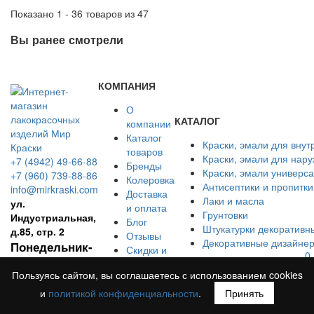
Показано 1 - 36 товаров из 47
Вы ранее смотрели
КОМПАНИЯ
О
КАТАЛОГ
компании
Каталог
Краски, эмали для внут
товаров
Краски, эмали для нар
+7 (4942) 49-66-88
Бренды
Краски, эмали универс
+7 (960) 739-88-86
Колеровка
Антисептики и пропитки
info@mirkraski.com
Доставка
Лаки и масла
ул.
и оплата
Грунтовки
Индустриальная,
Блог
Штукатурки декоративн
д.85, стр. 2
Отзывы
Декоративные дизайнер
Понедельник-
Скидки и
0
пятница с 8:00
акции
Пользуясь сайтом, вы соглашаетесь с использованием cookies
Контакты
до 17:00
и
политикой конфиденциальности
.
Принять