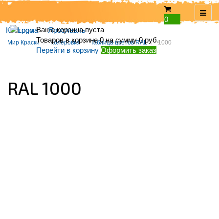
0
Ваша корзина пуста
Кострома
Ярославль
Товаров в корзине
0
на сумму
0 руб.
Мир Краски
Колеровка
Таблица цветов RAL
1000
Перейти в корзину
Оформить заказ
RAL 1000