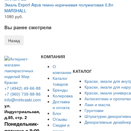
Эмаль Export Aqua темно-коричневая полуматовая 0,8л
MARSHALL
1080 руб.
Вы ранее смотрели
КОМПАНИЯ
О
КАТАЛОГ
компании
Каталог
Краски, эмали для внут
товаров
Краски, эмали для нар
+7 (4942) 49-66-88
Бренды
Краски, эмали универс
+7 (960) 739-88-86
Колеровка
Антисептики и пропитки
info@mirkraski.com
Доставка
Лаки и масла
ул.
и оплата
Грунтовки
Индустриальная,
Блог
Штукатурки декоративн
д.85, стр. 2
Отзывы
Декоративные дизайнер
Понедельник-
Скидки и
пятница с 8:00
акции