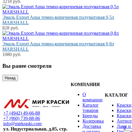
3218 руб.
Эмаль Export Aqua темно-коричневая полуматовая 0,5л
MARSHALL
828 руб.
Эмаль Export Aqua темно-коричневая полуматовая 0,8л
MARSHALL
1080 руб.
Вы ранее смотрели
КОМПАНИЯ
О
КАТАЛОГ
компании
Каталог
Краски
товаров
Краски
+7 (4942) 49-66-88
Бренды
Краски
+7 (960) 739-88-86
Колеровка
Антисе
info@mirkraski.com
Доставка
Лаки и
0
ул. Индустриальная, д.85, стр.
и оплата
Грунто