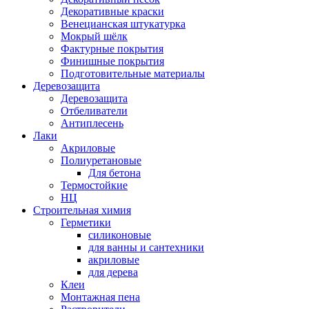
Декоративные краски
Венецианская штукатурка
Мокрый шёлк
Фактурные покрытия
Финишные покрытия
Подготовительные материалы
Деревозащита
Деревозащита
Отбеливатели
Антиплесень
Лаки
Акриловые
Полиуретановые
Для бетона
Термостойкие
НЦ
Строительная химия
Герметики
силиконовые
для ванны и сантехники
акриловые
для дерева
Клеи
Монтажная пена