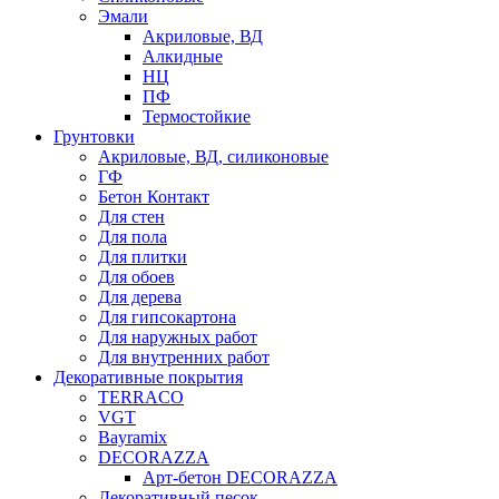
Эмали
Акриловые, ВД
Алкидные
НЦ
ПФ
Термостойкие
Грунтовки
Акриловые, ВД, силиконовые
ГФ
Бетон Контакт
Для стен
Для пола
Для плитки
Для обоев
Для дерева
Для гипсокартона
Для наружных работ
Для внутренних работ
Декоративные покрытия
TERRACO
VGT
Bayramix
DECORAZZA
Арт-бетон DECORAZZA
Декоративный песок