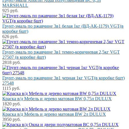
Грунт-эмаль Anticorr Aqua полуглянцевая BC 0,5л
MARSHALL
925 руб.
Грунт-эмаль по ржавчине 3в1 белая 1кг (ВД-АК-1179) VGT(в
коробке 6шт)
626 руб.
Грунт-эмаль по ржавчине 3в1 темно-коричневая 2,5кг VGT
27507 (в коробке 4шт)
2818 руб.
Грунт-эмаль по ржавчине 3в1 черная 1кг VGT(в коробке 6шт)
27548
1115 руб.
Краска в/д Мебель и дерево матовая BW 0,75л DULUX
1820 руб.
Краска в/д Мебель и дерево матовая BW 2л DULUX
3950 руб.