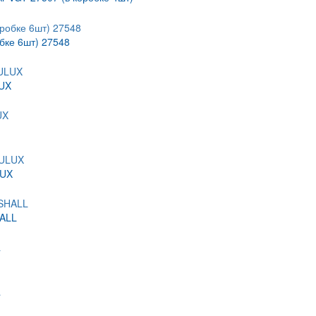
обке 6шт) 27548
LUX
LUX
HALL