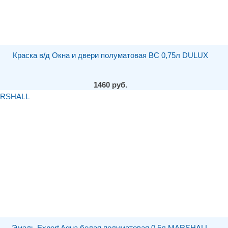
Краска в/д Окна и двери полуматовая BC 0,75л DULUX
1460 руб.
Эмаль Export Aqua белая полуматовая 0,5л MARSHALL