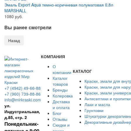
Эмаль Export Aqua темно-коричневая полуматовая 0,8л
MARSHALL
1080 руб.
Вы ранее смотрели
КОМПАНИЯ
О
КАТАЛОГ
компании
Каталог
Краски, эмали для внут
товаров
Краски, эмали для нар
+7 (4942) 49-66-88
Бренды
Краски, эмали универс
+7 (960) 739-88-86
Колеровка
Антисептики и пропитки
info@mirkraski.com
Доставка
Лаки и масла
ул.
и оплата
Грунтовки
Индустриальная,
Блог
Штукатурки декоративн
д.85, стр. 2
Отзывы
Декоративные дизайнер
Понедельник-
Скидки и
пятница с 8:00
акции