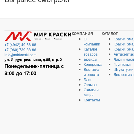
КОМПАНИЯ
КАТАЛОГ
О
Краски, эма
компании
Краски, эм
+7 (4942) 49-66-88
Каталог
Краски, эм
+7 (960) 739-88-86
товаров
Антисептик
info@mirkraski.com
Бренды
Лаки и мас
ул. Индустриальная, д.85, стр. 2
Колеровка
Грунтовки
Понедельник-пятница с
Доставка
Штукатурки
8:00 до 17:00
и оплата
Декоративн
Блог
Отзывы
Скидки и
акции
Контакты